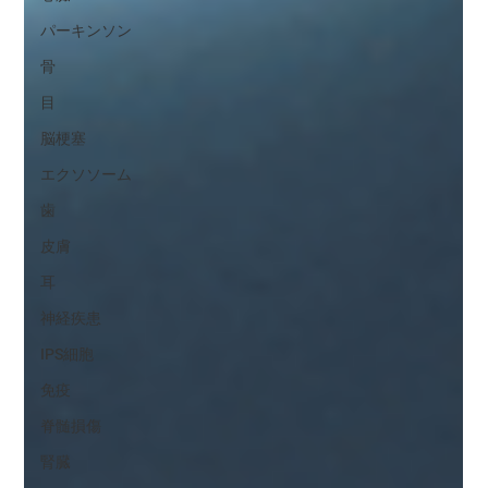
パーキンソン
骨
目
脳梗塞
エクソソーム
歯
皮膚
耳
神経疾患
IPS細胞
免疫
脊髄損傷
腎臓