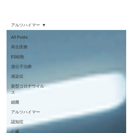
アルツハイマー
All Posts
再生医療
ES細胞
遺伝子治療
感染症
新型コロナウイル
ス
細菌
アルツハイマー
認知症
心臓