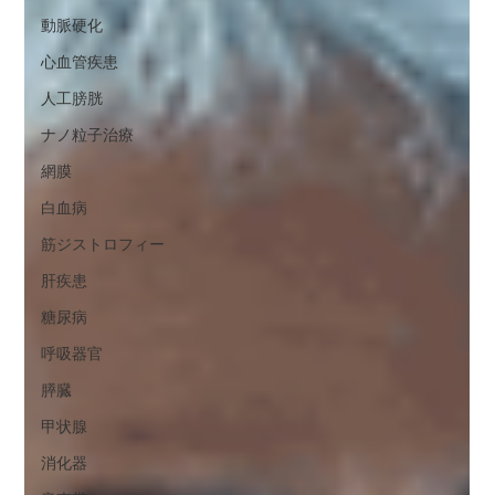
動脈硬化
心血管疾患
人工膀胱
ナノ粒子治療
網膜
白血病
筋ジストロフィー
肝疾患
糖尿病
呼吸器官
膵臓
甲状腺
消化器