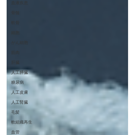
血液疾患
骨髄
軟骨
細胞
がん細胞
筋肉
肝臓
人工膵臓
糖尿病
人工皮膚
人工腎臓
毛髪
軟組織再生
血管