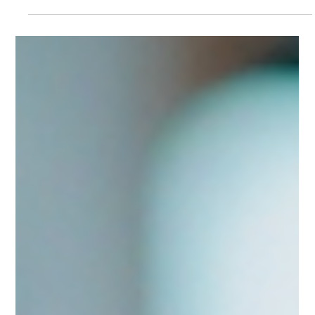
ACALAH
2024年8月14日
読了時間: 21分
アルツハイマー病と再生医療の最前線
アルツハイマー病は、進行性の神経変性疾患であり、主に記憶
障害や認知機能の低下を引き起こします。この病気は、1906年
にドイツの精神科医アルツハイマー博士によって初めて報告さ
れました。アルツハイマー病は、世界中で増加している高齢化
社会において、重要な医療課題となっています。再...