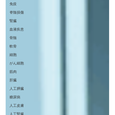
免疫
脊髄損傷
腎臓
血液疾患
骨髄
軟骨
細胞
がん細胞
筋肉
肝臓
人工膵臓
糖尿病
人工皮膚
人工腎臓