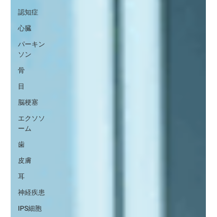
認知症
心臓
パーキン
ソン
骨
目
脳梗塞
エクソソ
ーム
歯
皮膚
耳
神経疾患
IPS細胞