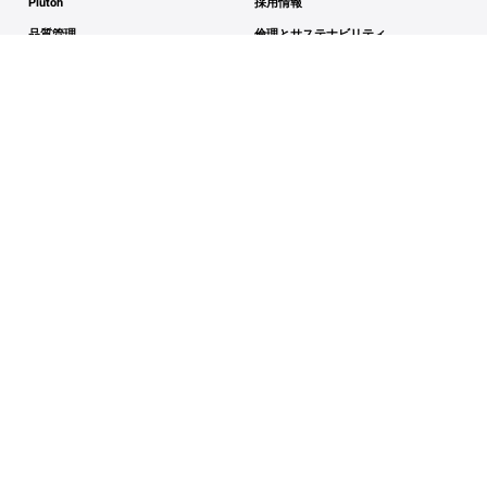
Attenh
ビジョン
Ereneh
リーダーシップ
Plutoh
採用情報
品質管理
倫理とサステナビリティ
詳しく知る
法的事項
再生医療とは
利用規約
幹細胞培養上清液
知的財産
サイトカイン
プライバシーポリシー
エクソソーム
コンプライアンス＆透明性
レビューを書く
発表とイベント
教育
お問い合わせ