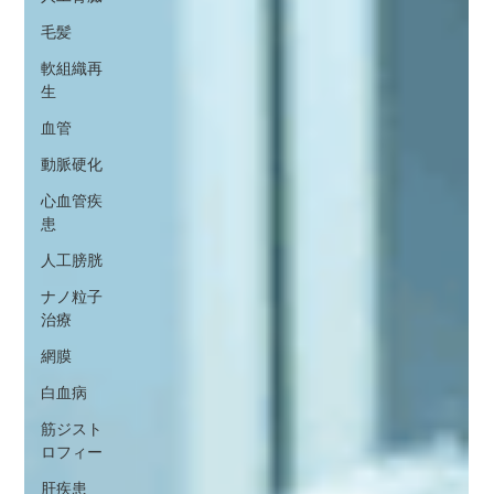
毛髪
軟組織再
生
血管
動脈硬化
心血管疾
患
人工膀胱
ナノ粒子
治療
網膜
白血病
筋ジスト
ロフィー
肝疾患