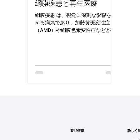
網膜疾患と再生医療
網膜疾患 は、視覚に深刻な影響を考
える病気であり、加齢黄斑変性症
（AMD）や網膜色素変性症などが代
表的です。再生医療は、このような
網膜の損傷を修復し、視覚機能を回
復させるための革新的な治療法とし
て期待されています。やiPS細胞（誘
導多能性幹細胞）を使った再生医療
技術が進歩し...
製品情報
詳しく