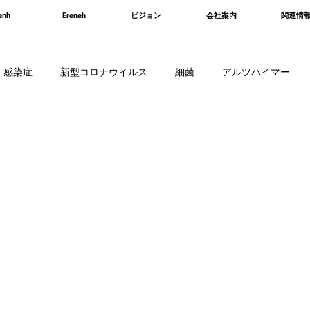
enh
Ereneh
ビジョン
会社案内
関連情
感染症
新型コロナウイルス
細菌
アルツハイマー
耳
神経疾患
IPS細胞
免疫
脊髄損傷
腎臓