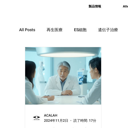
製品情報
Att
All Posts
再生医療
ES細胞
遺伝子治療
脳梗塞
エクソソーム
歯
皮膚
筋肉
肝臓
人工膵臓
ACALAH
2024年11月2日
読了時間: 17分