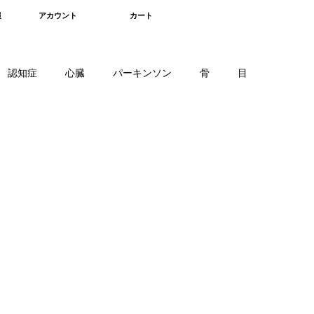
報
アカウント
カート
認知症
心臓
パーキンソン
骨
目
血液疾患
骨髄
軟骨
細胞
がん細胞