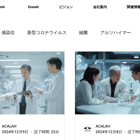
enh
Ereneh
ビジョン
会社案内
関連情
感染症
新型コロナウイルス
細菌
アルツハイマー
耳
神経疾患
IPS細胞
免疫
脊髄損傷
腎臓
ACALAH
ACALAH
2024年12月9日
読了時間: 22分
2024年12月8日
読了時間