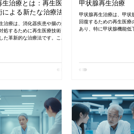
再生治療とは：再生医療
甲状腺再生治療
術による新たな治療法
甲状腺再生治療は、甲状
回復するための再生医療
生治療は、消化器疾患や腸の損
あり、特に甲状腺機能低
対処するために再生医療技術を
腺​​がんの治療に期待さ
した革新的な治療法です。これ
重要な臓器であり、その
、腸の重篤な疾患や損傷に対し
によって全身の機能に広
外科手術が一般的ですが、再生
があります。 従来は、ホ
の発展により、失われた組織を
療法が主な治療法でした
に再生させることで機能回復を
術の再生によ...
ことが可能になりました。その
が注目されてお...