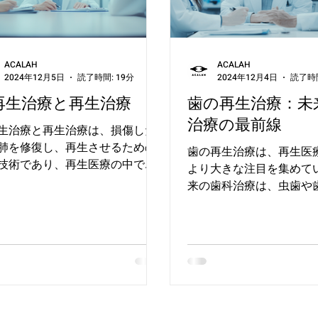
ACALAH
ACALAH
2024年12月5日
読了時間: 19分
2024年12月4日
読了時間
再生治療と再生治療
歯の再生治療：未
治療の最前線
生治療と再生治療は、損傷した
肺を修復し、再生させるための
歯の再生治療は、再生医
技術であり、再生医療の中でも
より大きな注目を集めてい
注目されています。肺の疾患
来の歯科治療は、虫歯や
呼吸機能に重大な影響を考慮す
る歯の失態を人工的な詰
め、従来の治療法では、肺移植
で補うものでついでに、
一の根本解決策でしたが、再生
技術は、歯の自然な再生
の技術進歩により、自分の細胞
ために、幹細胞やiPS細
って肺組織を再生...
患者の生活の質を大幅に
す特に、歯を...