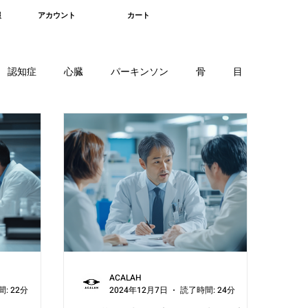
報
アカウント
カート
認知症
心臓
パーキンソン
骨
目
血液疾患
骨髄
軟骨
細胞
がん細胞
ACALAH
: 22分
2024年12月7日
読了時間: 24分