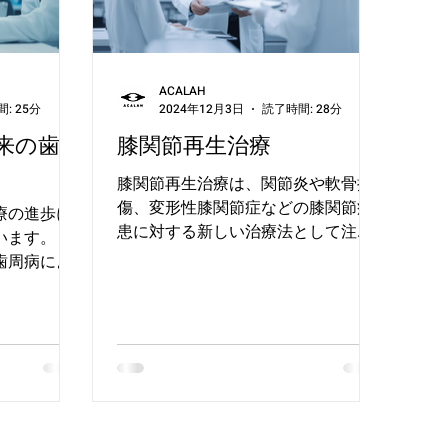
ACALAH
: 25分
2024年12月3日
読了時間: 28分
来の歯科
膝関節再生治療
膝関節再生治療は、関節炎や軟骨損
傷、変形性膝関節症などの膝関節疾
療の進歩に
患に対する新しい治療法として注目
ます。 従
されています。 膝は体重を支える重
歯周病によ
要な関節であり、日常生活における
め物や義歯
動作に大きく関わっています従来の
歯この治療
治療法では、関節の痛みを軽減する
を促進する
薬物療法や関節置換手術が行われて
胞を活用し、
きましたが、損傷...
向上させま