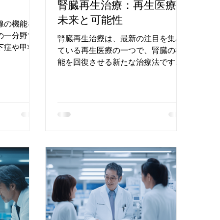
腎臓再生治療：再生医療の
未来と可能性
腺の機能を
の一分野で
腎臓再生治療は、最新の注目を集め
下症や甲状
ている再生医療の一つで、腎臓の機
れています。
能を回復させる新たな治療法です。
損傷や疾患
腎臓は、老廃物の排出や体内の水
がる可能性
分・電解質のバランスを守る重要な
ルモン補充
役割を担っていますが、腎不全や慢
が、医療技
性腎疾患が進行するとその機能が低
下します。特にiPS細胞（誘導多能性
幹細胞）を用い...