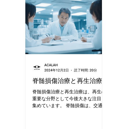
ACALAH
2024年12月2日
読了時間: 20分
脊髄損傷治療と再生治療
脊髄損傷治療と再生治療は、再生の
重要な分野として今後大きな注目を
集めています。 脊髄損傷は、交通事
故や転倒、スポーツ事故などによっ
て脊髄が損傷し、感覚や運動機能が
失われる重篤従来の治療法では、脊