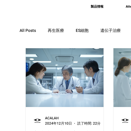
製品情報
Att
All Posts
再生医療
ES細胞
遺伝子治療
脳梗塞
エクソソーム
歯
皮膚
筋肉
肝臓
人工膵臓
ACALAH
2024年12月10日
読了時間: 22分