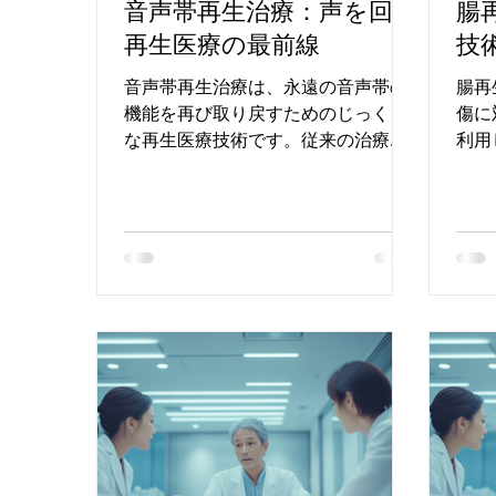
音声帯再生治療：声を回復
腸
再生医療の最前線
技
音声帯再生治療は、永遠の音声帯の
腸再
機能を再び取り戻すためのじっくり
傷に
な再生医療技術です。従来の治療で
利用
は、機能の回復が難しい場合が多
まで
く、特に重度の損傷に対する治療法
ては
が限られていました。回復が可能に
医療
なる可能性はありません。本記事で
新た
は、音声帯再生治療の基本的な技
行う
術、治療法、課題と未来...
技術