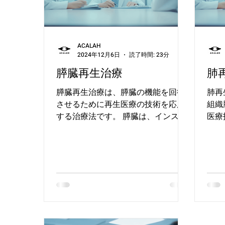
ACALAH
2024年12月6日
読了時間: 23分
膵臓再生治療
肺
膵臓再生治療は、膵臓の機能を回復
肺再
させるために再生医療の技術を応用
組織
する治療法です。 膵臓は、インスリ
医療
ンなどのホルモンを分泌し、血糖値
特に
を調節する役割を担っていますが、
は、
糖尿病などによってこの機能が身に
るた
つくと、患者は外部からインスリン
が唯
を補わなければなくなります。...
医療
を使