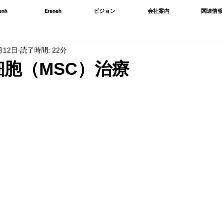
enh
Ereneh
ビジョン
会社案内
関連情
月12日
読了時間: 22分
胞（MSC）治療