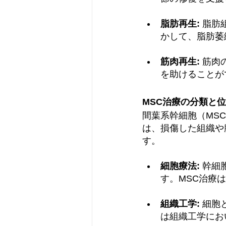
脂肪再生:
 脂
かして、脂肪萎
筋肉再生:
 筋
を助けることが
MSC治療の分類と
間葉系幹細胞（MS
は、損傷した組織や
す。
細胞療法:
 幹
す。MSC治療
組織工学:
 細胞
は組織工学にお