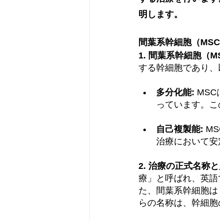
明します。
間葉系幹細胞（MS
1. 間葉系幹細胞（M
する幹細胞であり、
多分化能:
 MS
っています。こ
自己複製能:
 
治療において安
2. 治療の正式名称と
療」と呼ばれ、英語では「
た、間葉系幹細胞は
らの名称は、幹細胞