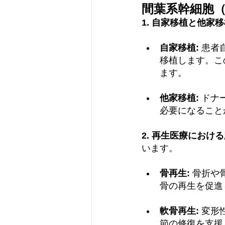
間葉系幹細胞（
1. 自家移植と他家移
自家移植:
 患
移植します。こ
ます。
他家移植:
 ド
必要になること
2. 再生医療における
います。
骨再生:
 骨折や
骨の再生を促進
軟骨再生:
 変
節の修復を支援