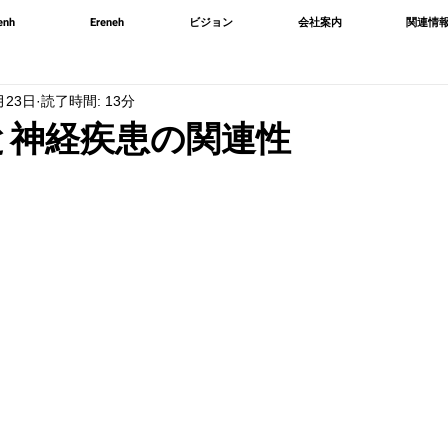
enh
Ereneh
ビジョン
会社案内
関連情
月23日
読了時間: 13分
と神経疾患の関連性