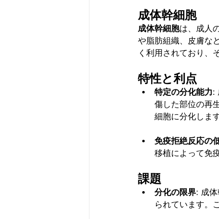
成体幹細胞
成体幹細胞
は、成人
や脂肪組織、皮膚な
く利用されており、
特性と利点
特定の分化能力
傷した部位の再
細胞に分化しま
免疫拒絶反応の
移植によって免
課題
分化の限界
: 
られています。