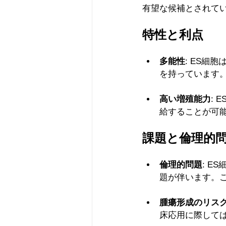
有望な候補とされて
特性と利点
多能性
: ES細
を持っています
高い増殖能力
:
給することが可
課題と倫理的
倫理的問題
: 
題が伴います。
腫瘍形成のリス
床応用に際して