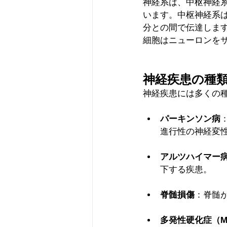
神経系は、中枢神経
います。中枢神経系
分との間で伝達しま
細胞はニューロンを
神経疾患の種
神経疾患には多くの
パーキンソン病
進行性の神経変
アルツハイマー
下する疾患。
脊髄損傷
：脊髄
多発性硬化症（M