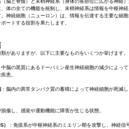
系（脳と脊髄）と末梢神経系（身体の各部位に広がる神経）
は、体の全ての機能を統制し、末梢神経系は情報を中枢神経
す。神経細胞（ニューロン）は、情報を伝達する主要な細胞
サポートする役割を果たします。
類
種類がありますが、以下に主要なものをいくつか挙げます。
：中脳の黒質にあるドーパミン産生神経細胞の減少によって
性疾患。
病
：脳内の異常タンパク質の蓄積によって神経細胞が死滅し
が損傷し、感覚や運動機能に障害が生じる状態。
S）
：免疫系が中枢神経系のミエリン鞘を攻撃し、神経信