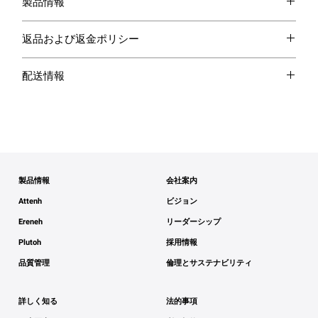
製品情報
材料：
ヒト臍帯幹細胞培養上清、ジメチコンクロスポリ
返品および返金ポリシー
マー、シクロペンタシロキサン、カプリル酸/カプリン酸
トリグリセリド​、スクワラン、マカダミウム酸エチル、
ご購入いただいた商品に満足していない場合は、受け取
配送情報
レシチン、ヒマワリ種子油、可溶性プロテオグリカン、
りから14日以内に返品いただけます。返品対象となるに
rh-オリゴペプチド-1、 rh-ポリペプチド-11、rh-ポリペプ
は、商品が未使用で、受け取り時と同じ状態で、元の包
国内配送：
日本国内のすべてのご注文に標準配送を無料
チド-19、rh-ポリペプチド-2、リモニウム・ゲルベリ抽出
装に入っている必要があります。返品時には購入証明書
で提供しており、配達時間は通常3営業日です。追加料金
物、イネ粕抽出物、明日葉エキス、エイセニア・アルボ
を同梱してください。
で迅速な配送オプションも利用可能です。
レア抽出物、プロパンジオール、クラドシフォン・ノバ
国際配送：
現在、一部の国に国際配送を行っています。
エ・カレドニア多糖類、コラーゲン加水分解物、グリセ
返品を手続きするには、お問い合わせ先の
配送料と配達時間は、宛先によって異なります。お住ま
リン、ローズマリー葉エキス​、ラベンダー油、ブチレン
info@acalah.comまで、ご注文番号と返品の理由をお知ら
いの国の配送料と配達時間については、チェックアウト
製品情報
会社案内
グリコール、二塩基性リン酸ナトリウム水和物、グリシ
せください。返品の手順についてさらにご案内いたしま
ページをご参照ください。
ンソージャ（大豆）油、トレハロース、クエン酸ナトリ
Attenh
ビジョン
す。
注文処理：
ご注文は通常、支払いを受け取ってから7営業
ウム、クエン酸、フェノキシエタノール、水
Ereneh
リーダーシップ
日以内に処理され、出荷されます。ご注文が出荷される
返品が受領され検査されると、返品商品の受領をお知ら
と、追跡情報を含む確認メールが送信されます。
Plutoh
採用情報
せするメールをお送りいたします。返金の承認または拒
配送業者：
信頼できる配送業者と提携しており、ご注文
品質管理
倫理とサステナビリティ
否についてもお知らせいたします。
の確実で迅速な配達を保証しています。
配送制限：
P.O.ボックスやAPO/FPOアドレスには配送で
返品が承認された場合、返金手続きが行われ、元の支払
詳しく知る
法的事項
きません。また、一部の商品は、税関規制により国際配
い方法に自動的にクレジットが適用されます。返金まで